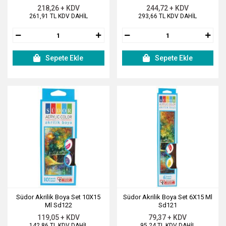
218,26 + KDV
244,72 + KDV
261,91 TL KDV DAHİL
293,66 TL KDV DAHİL
Sepete Ekle
Sepete Ekle
Südor Akrilik Boya Set 10X15
Südor Akrilik Boya Set 6X15 Ml
Ml Sd122
Sd121
119,05 + KDV
79,37 + KDV
142,86 TL KDV DAHİL
95,24 TL KDV DAHİL