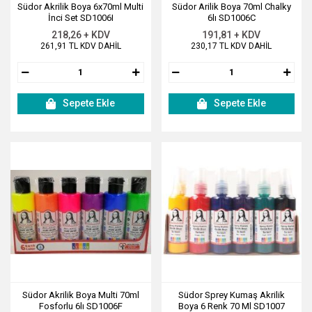
Südor Akrilik Boya 6x70ml Multi
Südor Arilik Boya 70ml Chalky
İnci Set SD1006I
6lı SD1006C
218,26 + KDV
191,81 + KDV
261,91 TL KDV DAHİL
230,17 TL KDV DAHİL
Sepete Ekle
Sepete Ekle
Südor Akrilik Boya Multi 70ml
Südor Sprey Kumaş Akrilik
Fosforlu 6lı SD1006F
Boya 6 Renk 70 Ml SD1007