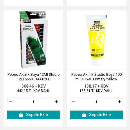
Pebeo Akrilik Boya 12Ml Studıo
Pebeo Akrilik Studio Boya 100
12Li 666013-668200
ml 831x48 Primary Yellow
368,46 + KDV
138,17 + KDV
442,15 TL KDV DAHİL
165,81 TL KDV DAHİL
Sepete Ekle
Sepete Ekle