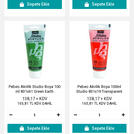
Sepete Ekle
Sepete Ekle
Pebeo Akrilik Studio Boya 100
Pebeo Akrilik Boya 100ml
ml 831x61 Green Earth
Studio 831x19 Transparent
Vermilion
138,17 + KDV
138,17 + KDV
165,81 TL KDV DAHİL
165,81 TL KDV DAHİL
Sepete Ekle
Sepete Ekle