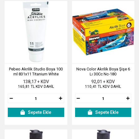
Pebeo Akrilik Studio Boya 100
Nova Color Akrilik Boya Şişe 6
ml 831x11 Titanium White
Lı 30Cc Nc-180
138,17 + KDV
92,01 + KDV
165,81 TL KDV DAHİL
110,41 TL KDV DAHİL
Sepete Ekle
Sepete Ekle