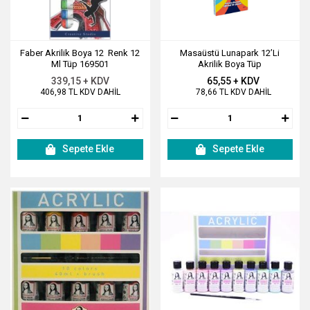
Faber Akrilik Boya 12 Renk 12
Masaüstü Lunapark 12’Li
Ml Tüp 169501
Akrilik Boya Tüp
339,15 + KDV
65,55 + KDV
406,98 TL KDV DAHİL
78,66 TL KDV DAHİL
Sepete Ekle
Sepete Ekle