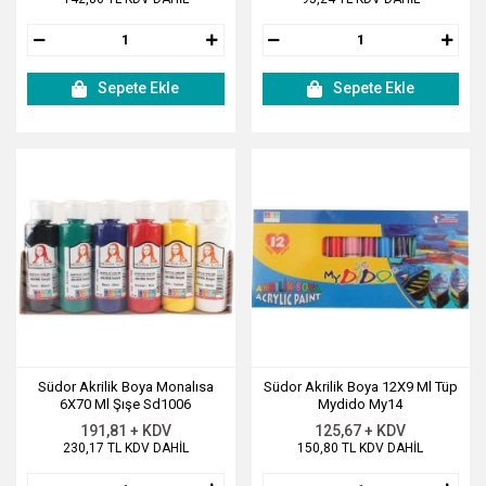
Sepete Ekle
Sepete Ekle
Südor Akrilik Boya Monalısa
Südor Akrilik Boya 12X9 Ml Tüp
6X70 Ml Şışe Sd1006
Mydido My14
191,81 + KDV
125,67 + KDV
230,17 TL KDV DAHİL
150,80 TL KDV DAHİL