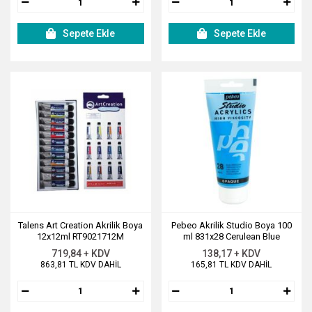
Sepete Ekle
Sepete Ekle
Talens Art Creation Akrilik Boya
Pebeo Akrilik Studio Boya 100
12x12ml RT9021712M
ml 831x28 Cerulean Blue
719,84 + KDV
138,17 + KDV
863,81 TL KDV DAHİL
165,81 TL KDV DAHİL