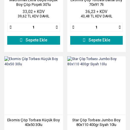
Boy Çöp Poşeti 30'lu
70x91 7li
33,02 + KDV
36,23 + KDV
39,62 TL KDV DAHİL
43,48 TL KDV DAHİL
Sepete Ekle
Sepete Ekle
Ekomis Çöp Torbası Küçük Boy
Star Çöp Torbası Jumbo Boy
40x50 30lu
80x110 400gr Siyah 10lu