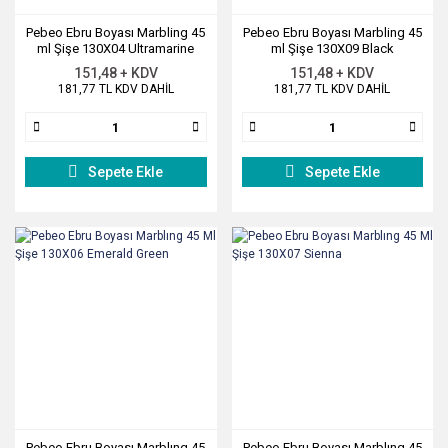
Sıvı ve Şerit Siliciler
Pebeo Ebru Boyası Marbling 45
Pebeo Ebru Boyası Marbling 45
ml Şişe 130X04 Ultramarine
ml Şişe 130X09 Black
Blue
Sümen Takımları
151,48 + KDV
151,48 + KDV
181,77 TL KDV DAHİL
181,77 TL KDV DAHİL
Yapıştırıcılar
Zımba ve Zımba Teli
Sepete Ekle
Sepete Ekle
Pebeo Ebru Boyası Marblıng 45
Pebeo Ebru Boyası Marblıng 45