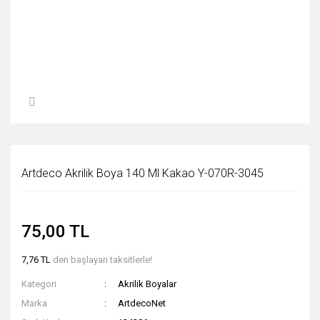
Artdeco Akrilik Boya 140 Ml Kakao Y-070R-3045
75,00 TL
7,76 TL
den başlayan taksitlerle!
Kategori
Akrilik Boyalar
Marka
ArtdecoNet