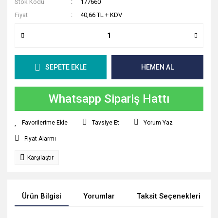
Stok Kodu
177660
Fiyat
40,66 TL + KDV
SEPETE EKLE
HEMEN AL
Whatsapp Sipariş Hattı
Tavsiye Et
Yorum Yaz
Fiyat Alarmı
Karşılaştır
Ürün Bilgisi
Yorumlar
Taksit Seçenekleri