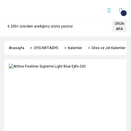
ÜRÜN
ARA
Anasayfa
OFİS KIRTASİYE
Kalemler
Gliss ve Jel Kalemler