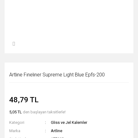
Artlıne Fınelıner Supreme Lıght Blue Epfs-200
48,79 TL
5,05 TL
den başlayan taksitlerle!
Kategori
Gliss ve Jel Kalemler
Marka
Artline