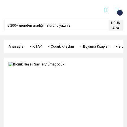
ÜRÜN
ARA
Anasayfa
KİTAP
Çocuk Kitapları
Boyama Kitapları
Bıcır