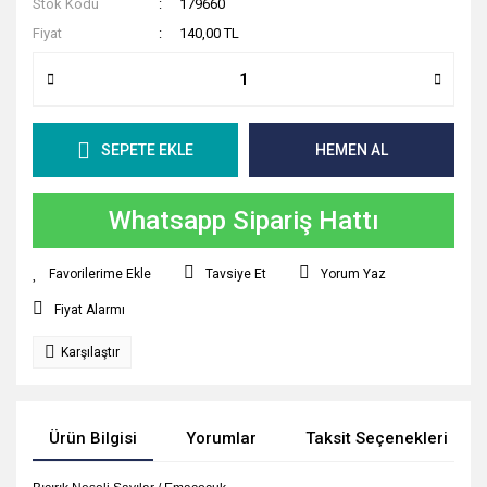
Stok Kodu
179660
Fiyat
140,00 TL
SEPETE EKLE
HEMEN AL
Whatsapp Sipariş Hattı
Tavsiye Et
Yorum Yaz
Fiyat Alarmı
Karşılaştır
Ürün Bilgisi
Yorumlar
Taksit Seçenekleri