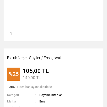
Bıcırık Neşeli Sayılar / Emaçocuk
105,00 TL
%25
140,00 TL
10,86 TL
den başlayan taksitlerle!
Kategori
Boyama Kitapları
Marka
Ema