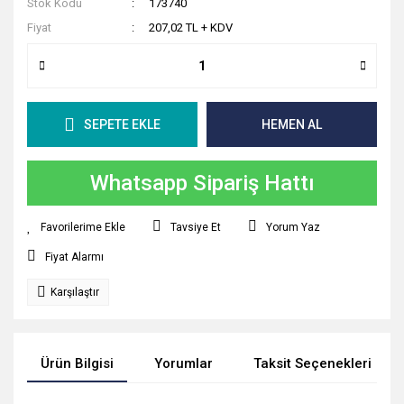
Stok Kodu
173740
Fiyat
207,02 TL + KDV
SEPETE EKLE
HEMEN AL
Whatsapp Sipariş Hattı
Tavsiye Et
Yorum Yaz
Fiyat Alarmı
Karşılaştır
Ürün Bilgisi
Yorumlar
Taksit Seçenekleri