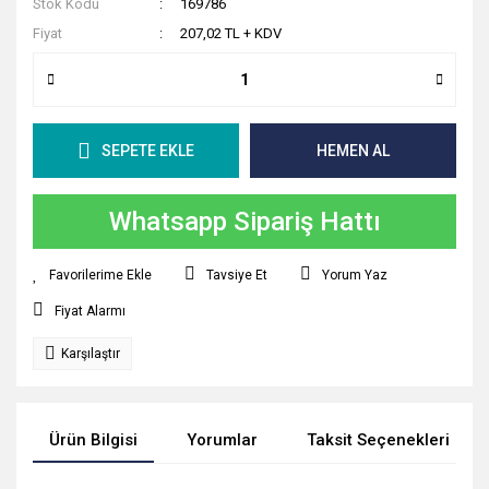
Stok Kodu
169786
Fiyat
207,02 TL + KDV
SEPETE EKLE
HEMEN AL
Whatsapp Sipariş Hattı
Tavsiye Et
Yorum Yaz
Fiyat Alarmı
Karşılaştır
Ürün Bilgisi
Yorumlar
Taksit Seçenekleri