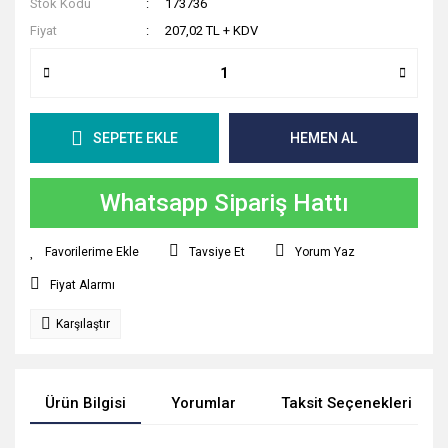
Stok Kodu
173736
Fiyat
207,02 TL + KDV
SEPETE EKLE
HEMEN AL
Whatsapp Sipariş Hattı
Tavsiye Et
Yorum Yaz
Fiyat Alarmı
Karşılaştır
Ürün Bilgisi
Yorumlar
Taksit Seçenekleri