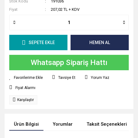
Stok Kodu
191036
Fiyat
207,02 TL + KDV
SEPETE EKLE
HEMEN AL
Whatsapp Sipariş Hattı
Tavsiye Et
Yorum Yaz
Fiyat Alarmı
Karşılaştır
Ürün Bilgisi
Yorumlar
Taksit Seçenekleri