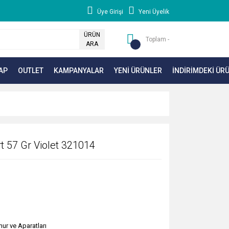
Üye Girişi
Yeni Üyelik
ÜRÜN
Toplam -
ARA
AP
OUTLET
KAMPANYALAR
YENİ ÜRÜNLER
İNDİRİMDEKİ ÜR
t 57 Gr Violet 321014
ur ve Aparatları