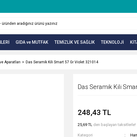
LERİ
GIDA ve MUTFAK
TEMİZLİK VE SAĞLIK
TEKNOLOJİ
KİT
e Aparatları
Das Seramik Kili Smart 57 Gr Violet 321014
Das Seramik Kili Smar
248,43 TL
25,69 TL
den başlayan taksitlerle!
Kategori
Ham