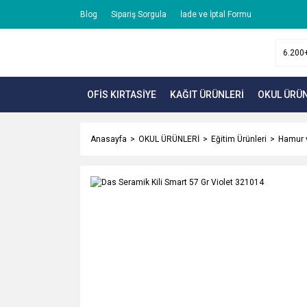
Blog
Sipariş Sorgula
İade ve İptal Formu
OFİS KIRTASİYE
KAĞIT ÜRÜNLERİ
OKUL ÜRÜN
Anasayfa
OKUL ÜRÜNLERİ
Eğitim Ürünleri
Hamur v