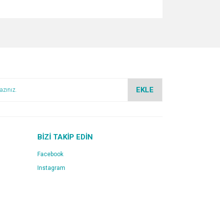
za iletebilirsiniz.
EKLE
BİZİ TAKİP EDİN
Facebook
Instagram