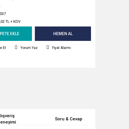
s
037
,02 TL + KDV
PETE EKLE
HEMEN AL
e Et
Yorum Yaz
Fiyat Alarmı
lışveriş
Soru & Cevap
eneyimi