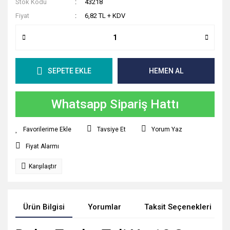
Stok Kodu
43218
Fiyat
6,82 TL + KDV
SEPETE EKLE
HEMEN AL
Whatsapp Sipariş Hattı
Tavsiye Et
Yorum Yaz
Fiyat Alarmı
Karşılaştır
Ürün Bilgisi
Yorumlar
Taksit Seçenekleri