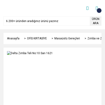
ÜRÜN
ARA
Anasayfa
OFİS KIRTASİYE
Masaüstü Gereçleri
Zımba ve Zım