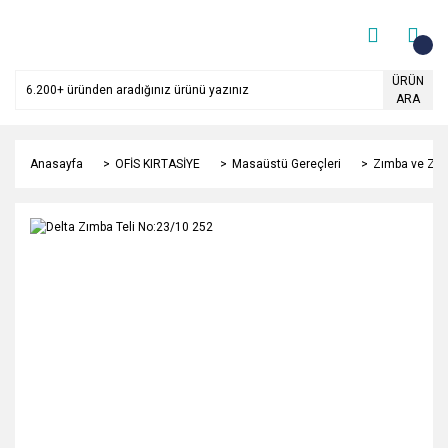
ÜRÜN
ARA
Anasayfa
OFİS KIRTASİYE
Masaüstü Gereçleri
Zımba ve Zım