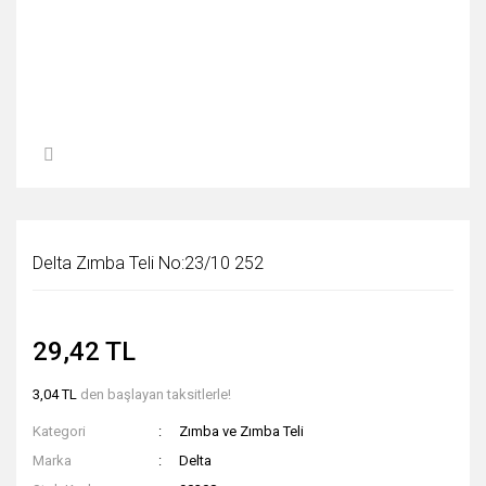
Delta Zımba Teli No:23/10 252
29,42 TL
3,04 TL
den başlayan taksitlerle!
Kategori
Zımba ve Zımba Teli
Marka
Delta