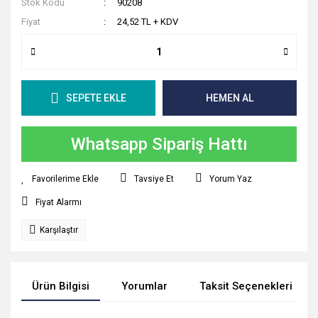
Stok Kodu
90208
Fiyat
24,52 TL + KDV
SEPETE EKLE
HEMEN AL
Whatsapp Sipariş Hattı
Tavsiye Et
Yorum Yaz
Fiyat Alarmı
Karşılaştır
Ürün Bilgisi
Yorumlar
Taksit Seçenekleri