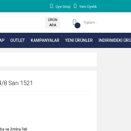
Üye Girişi
Yeni Üyelik
ÜRÜN
Toplam -
ARA
AP
OUTLET
KAMPANYALAR
YENİ ÜRÜNLER
İNDİRİMDEKİ ÜR
4/8 Sarı 1521
ba ve Zımba Teli