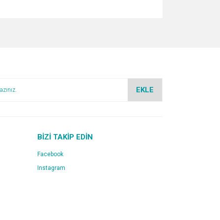
za iletebilirsiniz.
EKLE
BİZİ TAKİP EDİN
Facebook
Instagram