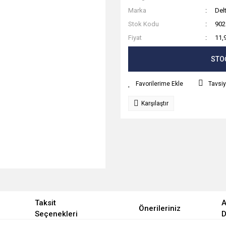
Marka
Del
Stok Kodu
902
Fiyat
11,
STO
Tavsiy
Karşılaştır
Taksit
A
Önerileriniz
Seçenekleri
D