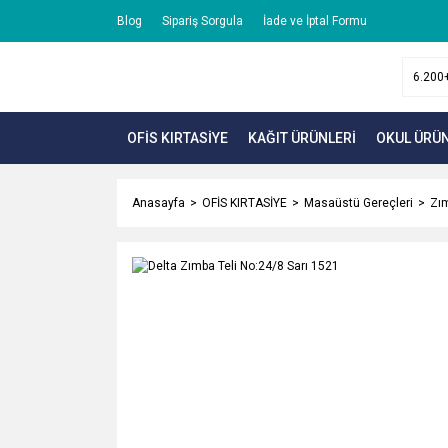
Blog
Sipariş Sorgula
İade ve İptal Formu
OFİS KIRTASİYE
KAĞIT ÜRÜNLERİ
OKUL ÜRÜN
Anasayfa
OFİS KIRTASİYE
Masaüstü Gereçleri
Zım