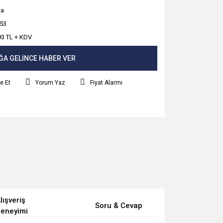
ta
53
93 TL + KDV
ĞA GELİNCE HABER VER
e Et
Yorum Yaz
Fiyat Alarmı
lışveriş
Soru & Cevap
eneyimi