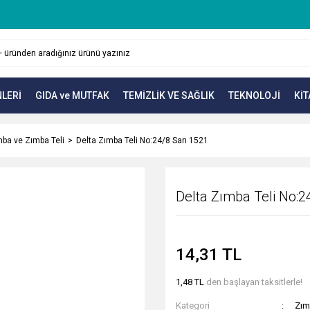
LERİ
GIDA ve MUTFAK
TEMİZLİK VE SAĞLIK
TEKNOLOJİ
KİT
ba ve Zımba Teli
Delta Zımba Teli No:24/8 Sarı 1521
Delta Zımba Teli No:2
14,31 TL
1,48 TL
den başlayan taksitlerle!
Kategori
Zım