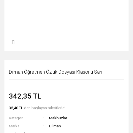
Dilman Öğretmen Özlük Dosyası Klasörlü Sarı
342,35 TL
35,40 TL
den başlayan taksitlerle!
Kategori
Makbuzlar
Marka
Dilman