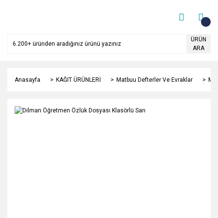
ÜRÜN
ARA
Anasayfa
KAĞIT ÜRÜNLERİ
Matbuu Defterler Ve Evraklar
Mak