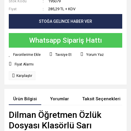
Stok Kodu
195079
Fiyat
285,29 TL + KDV
STOĞA GELİNCE HABER VER
Whatsapp Sipariş Hattı
Tavsiye Et
Yorum Yaz
Fiyat Alarmı
Karşılaştır
Ürün Bilgisi
Yorumlar
Taksit Seçenekleri
Dilman Öğretmen Özlük
Dosyası Klasörlü Sarı