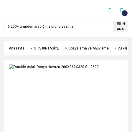
ÜRÜN
ARA
Anasayfa
OFİS KIRTASİYE
Dosyalama ve Arşivleme
Askılı D