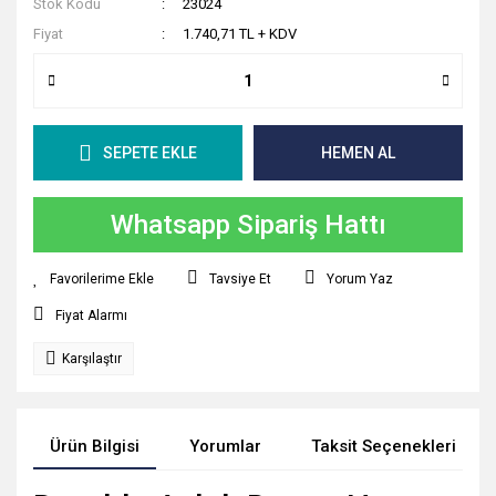
Stok Kodu
23024
Fiyat
1.740,71 TL + KDV
SEPETE EKLE
HEMEN AL
Whatsapp Sipariş Hattı
Tavsiye Et
Yorum Yaz
Fiyat Alarmı
Karşılaştır
Ürün Bilgisi
Yorumlar
Taksit Seçenekleri