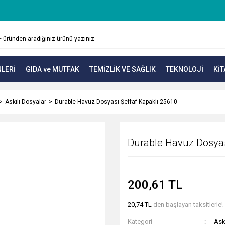
LERİ
GIDA ve MUTFAK
TEMİZLİK VE SAĞLIK
TEKNOLOJİ
KİT
Askılı Dosyalar
Durable Havuz Dosyası Şeffaf Kapaklı 25610
Durable Havuz Dosyas
200,61 TL
20,74 TL
den başlayan taksitlerle!
Kategori
Ask