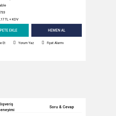
able
733
,17 TL + KDV
PETE EKLE
HEMEN AL
e Et
Yorum Yaz
Fiyat Alarmı
lışveriş
Soru & Cevap
eneyimi