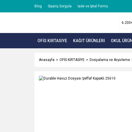
Blog
Sipariş Sorgula
İade ve İptal Formu
OFİS KIRTASİYE
KAĞIT ÜRÜNLERİ
OKUL ÜRÜN
Anasayfa
OFİS KIRTASİYE
Dosyalama ve Arşivleme