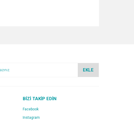
za iletebilirsiniz.
EKLE
BİZİ TAKİP EDİN
Facebook
Instagram