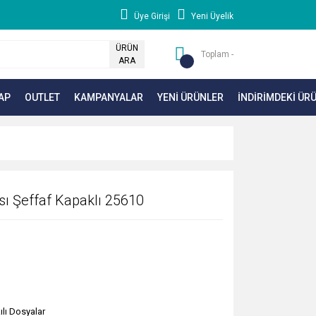
Üye Girişi
Yeni Üyelik
ÜRÜN
Toplam -
ARA
AP
OUTLET
KAMPANYALAR
YENİ ÜRÜNLER
İNDİRİMDEKİ ÜR
ı Şeffaf Kapaklı 25610
ılı Dosyalar