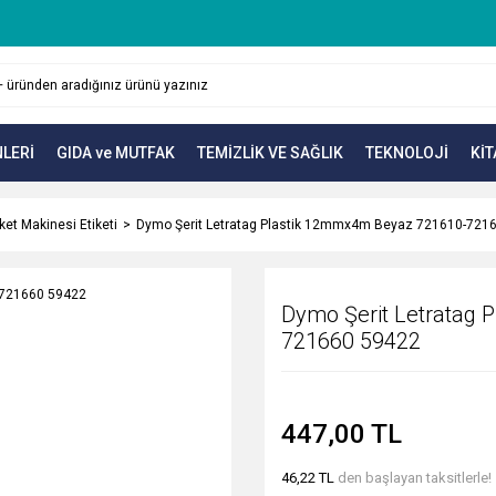
LERİ
GIDA ve MUTFAK
TEMİZLİK VE SAĞLIK
TEKNOLOJİ
KİT
iket Makinesi Etiketi
Dymo Şerit Letratag Plastik 12mmx4m Beyaz 721610-721
Dymo Şerit Letratag
721660 59422
447,00 TL
46,22 TL
den başlayan taksitlerle!