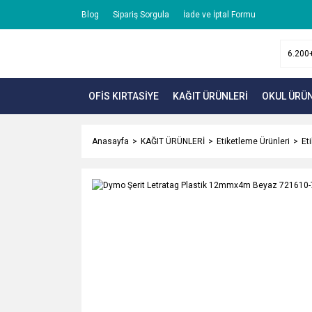
Blog
Sipariş Sorgula
İade ve İptal Formu
OFİS KIRTASİYE
KAĞIT ÜRÜNLERİ
OKUL ÜRÜN
Anasayfa
KAĞIT ÜRÜNLERİ
Etiketleme Ürünleri
Et