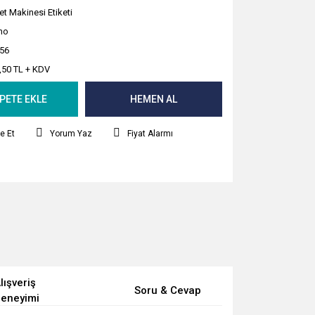
et Makinesi Etiketi
mo
56
,50 TL + KDV
PETE EKLE
HEMEN AL
e Et
Yorum Yaz
Fiyat Alarmı
lışveriş
Soru & Cevap
eneyimi