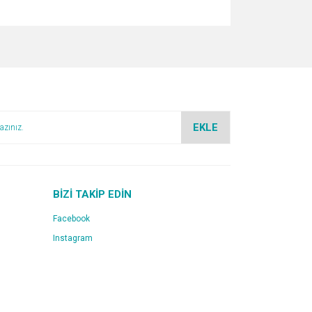
za iletebilirsiniz.
EKLE
BİZİ TAKİP EDİN
Facebook
Instagram