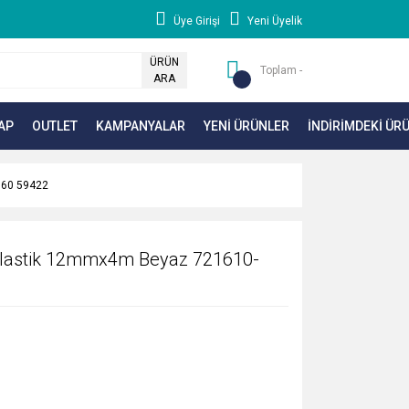
Üye Girişi
Yeni Üyelik
ÜRÜN
Toplam -
ARA
AP
OUTLET
KAMPANYALAR
YENİ ÜRÜNLER
İNDİRİMDEKİ ÜR
660 59422
 Plastik 12mmx4m Beyaz 721610-