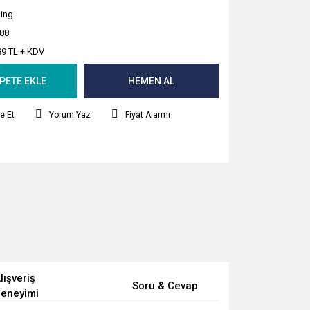
ing
88
89 TL + KDV
PETE EKLE
HEMEN AL
e Et
Yorum Yaz
Fiyat Alarmı
lışveriş
Soru & Cevap
eneyimi