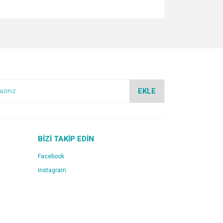
za iletebilirsiniz.
EKLE
BİZİ TAKİP EDİN
Facebook
Instagram