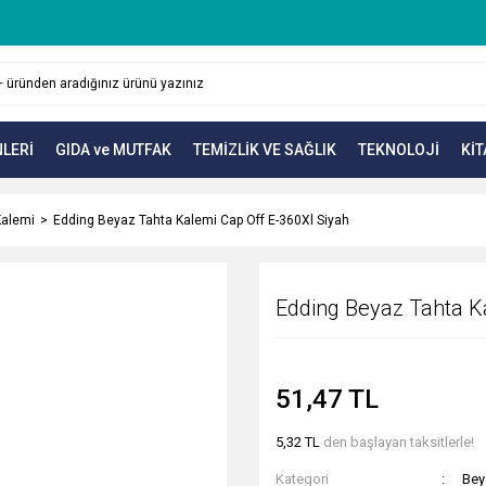
LERİ
GIDA ve MUTFAK
TEMİZLİK VE SAĞLIK
TEKNOLOJİ
KİT
Kalemi
Edding Beyaz Tahta Kalemi Cap Off E-360Xl Siyah
Edding Beyaz Tahta K
51,47 TL
5,32 TL
den başlayan taksitlerle!
Kategori
Bey