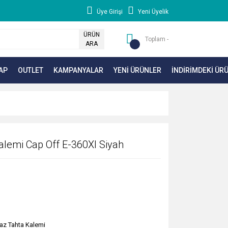
Üye Girişi
Yeni Üyelik
ÜRÜN
Toplam -
ARA
AP
OUTLET
KAMPANYALAR
YENİ ÜRÜNLER
İNDİRİMDEKİ ÜR
alemi Cap Off E-360Xl Siyah
az Tahta Kalemi