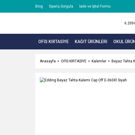
Blog
Sipariş Sorgula
İade ve İptal Formu
OFİS KIRTASİYE
KAĞIT ÜRÜNLERİ
OKUL ÜRÜN
Anasayfa
OFİS KIRTASİYE
Kalemler
Beyaz Tahta 