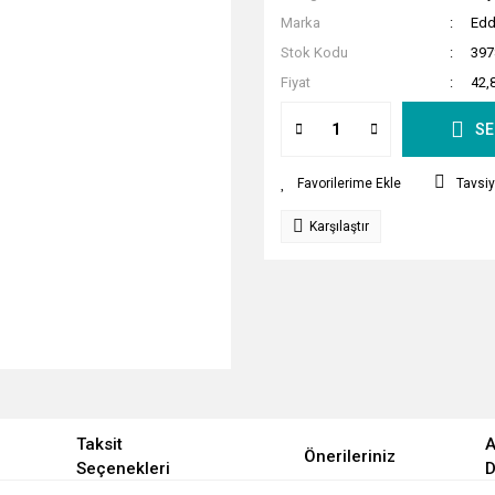
Marka
Edd
Stok Kodu
397
Fiyat
42,
SE
Tavsiy
Karşılaştır
Taksit
A
Önerileriniz
Seçenekleri
D