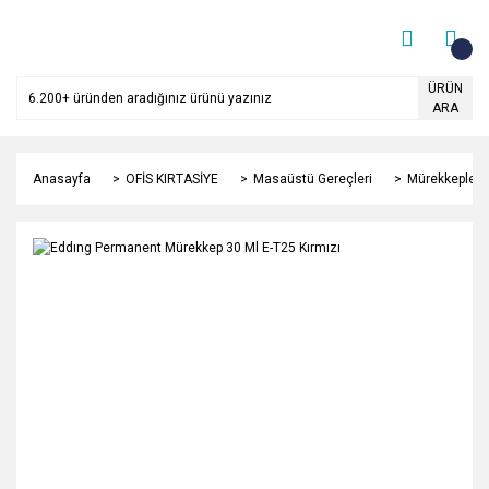
ÜRÜN
ARA
Anasayfa
OFİS KIRTASİYE
Masaüstü Gereçleri
Mürekkepler