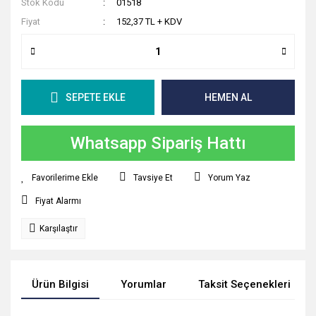
Stok Kodu
01518
Fiyat
152,37 TL + KDV
SEPETE EKLE
HEMEN AL
Whatsapp Sipariş Hattı
Tavsiye Et
Yorum Yaz
Fiyat Alarmı
Karşılaştır
Ürün Bilgisi
Yorumlar
Taksit Seçenekleri