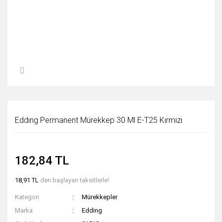
Eddıng Permanent Mürekkep 30 Ml E-T25 Kırmızı
182,84 TL
18,91 TL
den başlayan taksitlerle!
Kategori
Mürekkepler
Marka
Edding