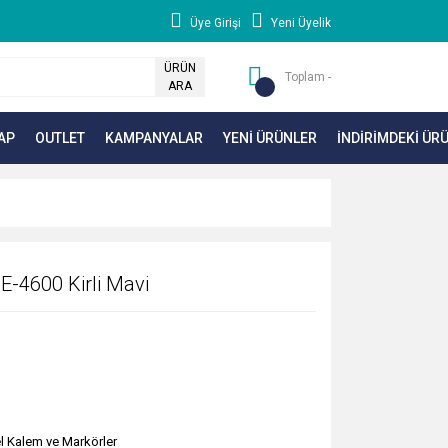
Üye Girişi
Yeni Üyelik
ÜRÜN
Toplam -
ARA
AP
OUTLET
KAMPANYALAR
YENİ ÜRÜNLER
İNDİRİMDEKİ ÜR
E-4600 Kirli Mavi
l Kalem ve Markörler