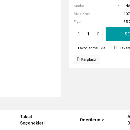
Marka
Edd
Stok Kodu
107
Fiyat
35,
SE
Tavsiy
Karşılaştır
Taksit
A
Önerileriniz
Seçenekleri
D