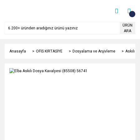
ÜRÜN
ARA
Anasayfa
OFİS KIRTASİYE
Dosyalama ve Arşivleme
Askılı D