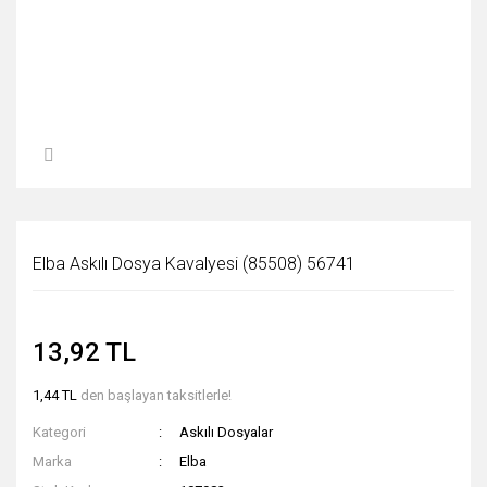
Elba Askılı Dosya Kavalyesi (85508) 56741
13,92 TL
1,44 TL
den başlayan taksitlerle!
Kategori
Askılı Dosyalar
Marka
Elba