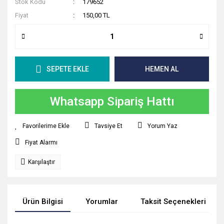
Stok Kodu
179652
Fiyat
150,00 TL
SEPETE EKLE
HEMEN AL
Whatsapp Sipariş Hattı
Tavsiye Et
Yorum Yaz
Fiyat Alarmı
Karşılaştır
Ürün Bilgisi
Yorumlar
Taksit Seçenekleri