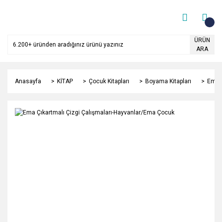
ÜRÜN
ARA
Anasayfa
KİTAP
Çocuk Kitapları
Boyama Kitapları
Ema Ç