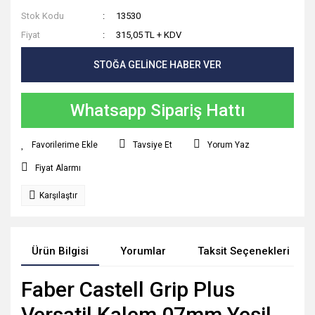
Stok Kodu
13530
Fiyat
315,05 TL + KDV
STOĞA GELİNCE HABER VER
Whatsapp Sipariş Hattı
Tavsiye Et
Yorum Yaz
Fiyat Alarmı
Karşılaştır
Ürün Bilgisi
Yorumlar
Taksit Seçenekleri
Faber Castell Grip Plus
Versatil Kalem 07mm Yeşil