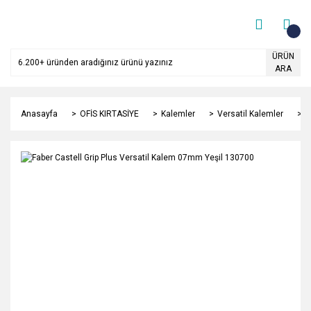
ÜRÜN
ARA
Anasayfa
OFİS KIRTASİYE
Kalemler
Versatil Kalemler
F