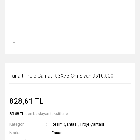
Fanart Proje Çantası 53X75 Cm Siyah 9510.500
828,61 TL
85,68 TL
den başlayan taksitlerle!
Kategori
Resim Çantası
,
Proje Çantası
Marka
Fanart