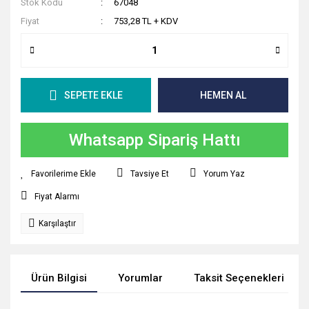
Stok Kodu
67048
Fiyat
753,28 TL + KDV
SEPETE EKLE
HEMEN AL
Whatsapp Sipariş Hattı
Tavsiye Et
Yorum Yaz
Fiyat Alarmı
Karşılaştır
Ürün Bilgisi
Yorumlar
Taksit Seçenekleri