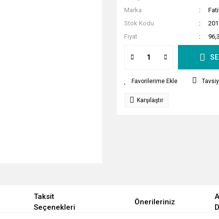
Marka
Fat
Stok Kodu
201
Fiyat
96,
SE
Tavsiy
Karşılaştır
Taksit
A
Önerileriniz
Seçenekleri
D