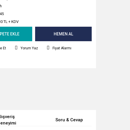
ih
45
30 TL + KDV
PETE EKLE
HEMEN AL
e Et
Yorum Yaz
Fiyat Alarmı
lışveriş
Soru & Cevap
eneyimi