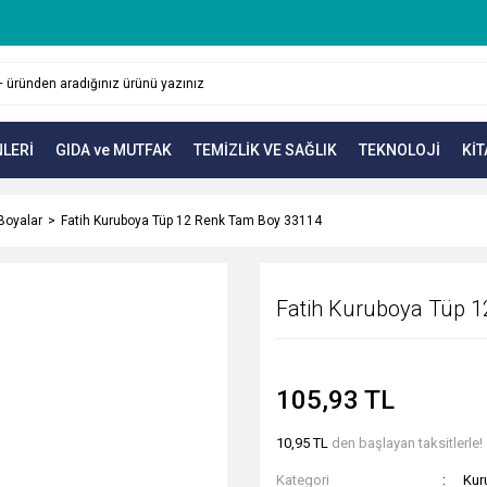
LERİ
GIDA ve MUTFAK
TEMİZLİK VE SAĞLIK
TEKNOLOJİ
KİT
Boyalar
Fatih Kuruboya Tüp 12 Renk Tam Boy 33114
Fatih Kuruboya Tüp 
105,93 TL
10,95 TL
den başlayan taksitlerle!
Kategori
Kur