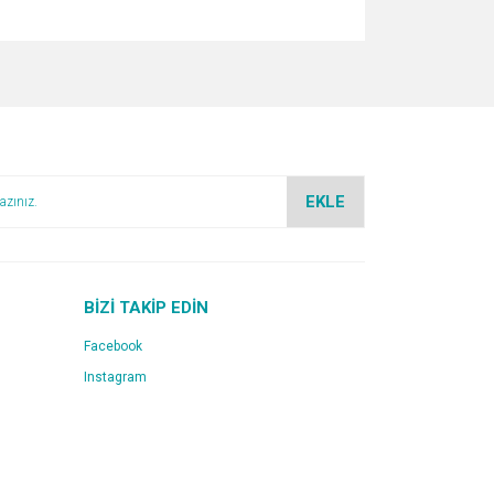
za iletebilirsiniz.
EKLE
BİZİ TAKİP EDİN
Facebook
Instagram