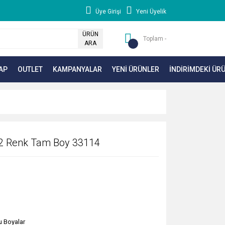
Üye Girişi
Yeni Üyelik
ÜRÜN
Toplam -
ARA
AP
OUTLET
KAMPANYALAR
YENİ ÜRÜNLER
İNDİRİMDEKİ ÜR
12 Renk Tam Boy 33114
u Boyalar