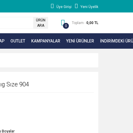
Üye Girişi
Yeni Üyelik
ÜRÜN
Toplam -
0,00 TL
ARA
0
AP
OUTLET
KAMPANYALAR
YENİ ÜRÜNLER
İNDİRİMDEKİ ÜR
ıg Sıze 904
u Boyalar