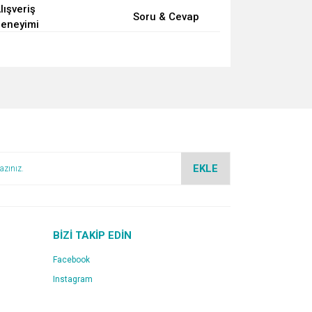
lışveriş
Soru & Cevap
eneyimi
za iletebilirsiniz.
EKLE
BİZİ TAKİP EDİN
Facebook
Instagram