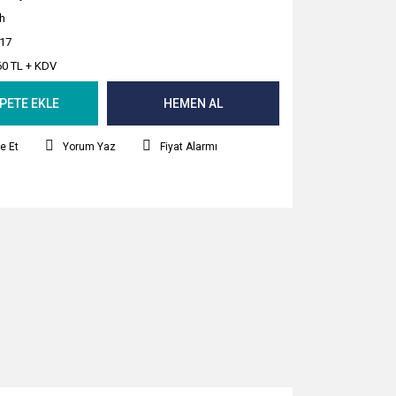
ih
17
60 TL + KDV
PETE EKLE
HEMEN AL
e Et
Yorum Yaz
Fiyat Alarmı