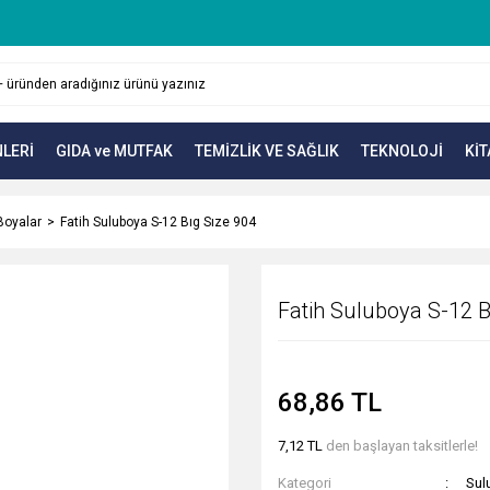
LERİ
GIDA ve MUTFAK
TEMİZLİK VE SAĞLIK
TEKNOLOJİ
KİT
Boyalar
Fatih Suluboya S-12 Bıg Sıze 904
Fatih Suluboya S-12 B
68,86 TL
7,12 TL
den başlayan taksitlerle!
Kategori
Sul