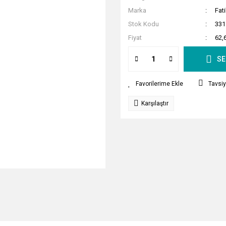
Marka
Fat
Stok Kodu
331
Fiyat
62,
SE
Tavsiy
Karşılaştır