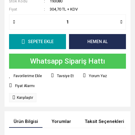
Stok Kodu
193080
Fiyat
304,70 TL + KDV
SEPETE EKLE
HEMEN AL
Whatsapp Sipariş Hattı
Tavsiye Et
Yorum Yaz
Fiyat Alarmı
Karşılaştır
Ürün Bilgisi
Yorumlar
Taksit Seçenekleri