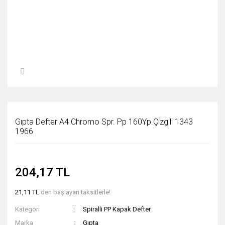
Gıpta Defter A4 Chromo Spr. Pp 160Yp.Çizgili 1343
1966
204,17 TL
21,11 TL
den başlayan taksitlerle!
Kategori
Spiralli PP Kapak Defter
Marka
Gıpta