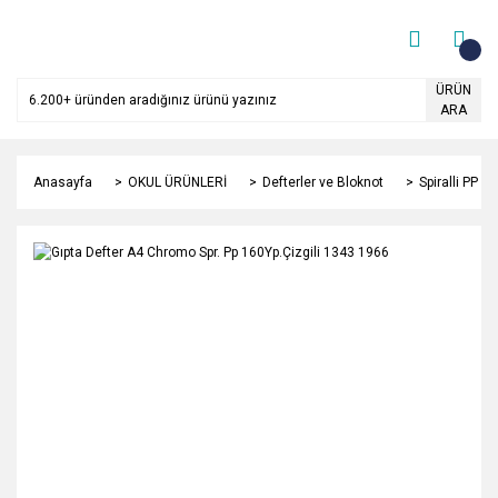
ÜRÜN
ARA
Anasayfa
OKUL ÜRÜNLERİ
Defterler ve Bloknot
Spiralli PP K