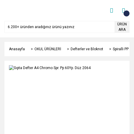
ÜRÜN
ARA
Anasayfa
OKUL ÜRÜNLERİ
Defterler ve Bloknot
Spiralli PP K