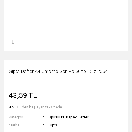
Gıpta Defter A4 Chromo Spr. Pp 60Yp. Düz 2064
43,59 TL
4,51 TL
den başlayan taksitlerle!
Kategori
Spiralli PP Kapak Defter
Marka
Gıpta