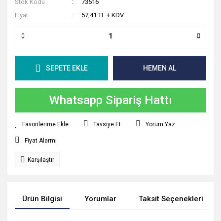
Stok Kodu
73516
Fiyat
57,41 TL + KDV
SEPETE EKLE
HEMEN AL
Whatsapp Sipariş Hattı
Tavsiye Et
Yorum Yaz
Fiyat Alarmı
Karşılaştır
Ürün Bilgisi
Yorumlar
Taksit Seçenekleri