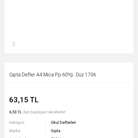
Gıpta Defter A4 Mıca Pp 60Yp. Düz 1706
63,15 TL
6,53 TL
den başlayan taksitlerle!
Kategori
Okul Defterleri
Marka
Gıpta