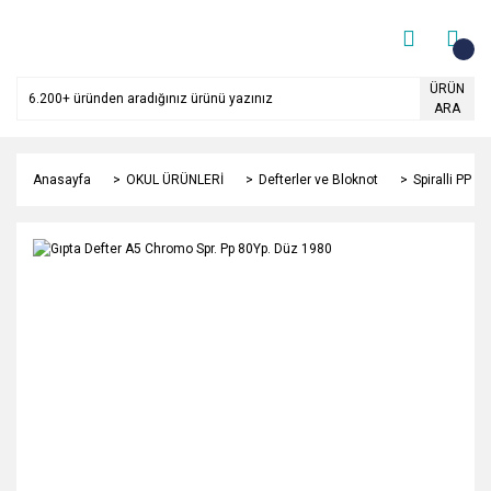
ÜRÜN
ARA
Anasayfa
OKUL ÜRÜNLERİ
Defterler ve Bloknot
Spiralli PP K