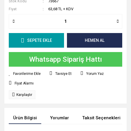
Stok Kodu
73667
Fiyat
63,68 TL + KDV
SEPETE EKLE
HEMEN AL
Whatsapp Sipariş Hattı
Tavsiye Et
Yorum Yaz
Fiyat Alarmı
Karşılaştır
Ürün Bilgisi
Yorumlar
Taksit Seçenekleri