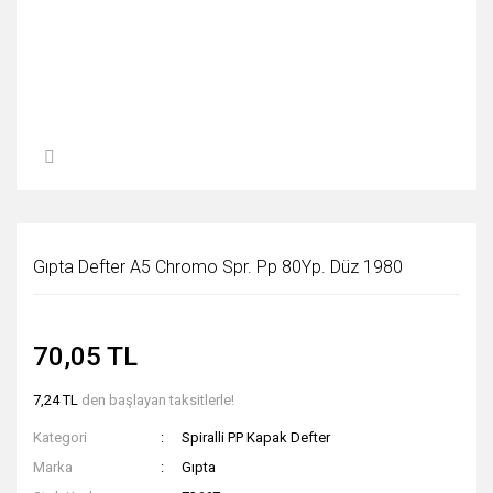
Gıpta Defter A5 Chromo Spr. Pp 80Yp. Düz 1980
70,05 TL
7,24 TL
den başlayan taksitlerle!
Kategori
Spiralli PP Kapak Defter
Marka
Gıpta