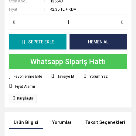
Stok Kodu
135643
Fiyat
42,35 TL + KDV
SEPETE EKLE
HEMEN AL
Whatsapp Sipariş Hattı
Tavsiye Et
Yorum Yaz
Fiyat Alarmı
Karşılaştır
Ürün Bilgisi
Yorumlar
Taksit Seçenekleri