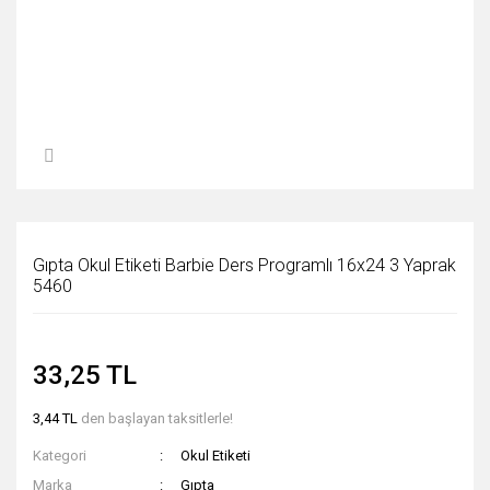
Gıpta Okul Etiketi Barbie Ders Programlı 16x24 3 Yaprak
5460
33,25 TL
3,44 TL
den başlayan taksitlerle!
Kategori
Okul Etiketi
Marka
Gıpta