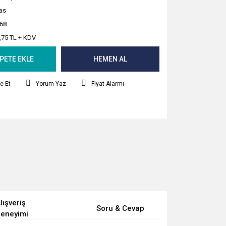
as
68
,75 TL + KDV
PETE EKLE
HEMEN AL
e Et
Yorum Yaz
Fiyat Alarmı
lışveriş
Soru & Cevap
eneyimi