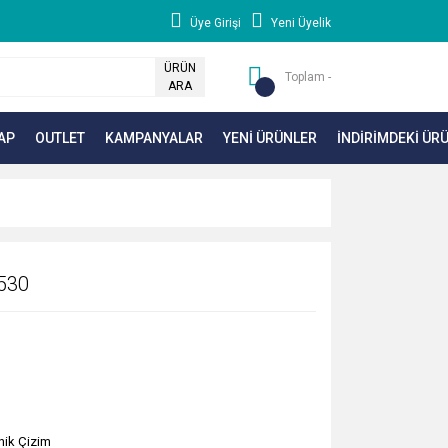
Üye Girişi
Yeni Üyelik
ÜRÜN
Toplam -
ARA
AP
OUTLET
KAMPANYALAR
YENİ ÜRÜNLER
İNDİRİMDEKİ ÜR
1530
nik Çizim