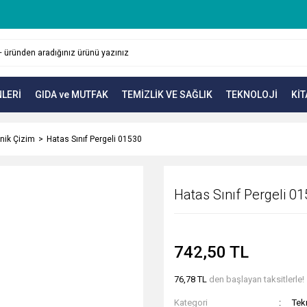
LERİ
GIDA ve MUTFAK
TEMİZLİK VE SAĞLIK
TEKNOLOJİ
KİT
nik Çizim
Hatas Sınıf Pergeli 01530
Hatas Sınıf Pergeli 0
742,50 TL
76,78 TL
den başlayan taksitlerle!
Kategori
Tek