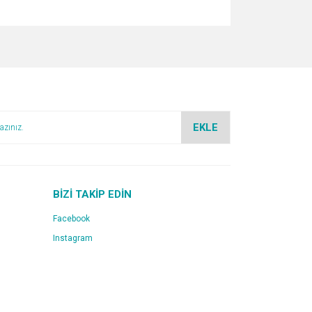
za iletebilirsiniz.
EKLE
BİZİ TAKİP EDİN
Facebook
Instagram