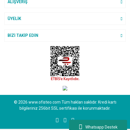
ALIŞVERİŞ
Teşekkürler ederim cok
beyendim maşallah
Gönder
ÜYELİK
M... a... | 17/06/2025
BİZİ TAKİP EDİN
Ofisteo firması ile ilk
alışverişimizi yaptık. Sipariş
verirken tedirgindim acaba Kredi
kartıyla alakalı bir sorun yaşarım
mı diye ama gördüm ki gayet
güvenilir bir site teşekkür ederiz
ilgilerine.
Hanife Meral | 05/06/2025
ürün yelpazesi geniş bir site
© 2026 www.ofisteo.com Tüm hakları saklıdır. Kredi kartı
E... D... | 03/03/2025
bilgileriniz 256bit SSL sertifikası ile korunmaktadır.
Bu siteyi alışveriş için
Whatsapp Destek
öneriyorum.