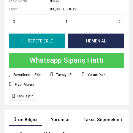
Stok Kodu
78372
Fiyat
108,33 TL + KDV
SEPETE EKLE
HEMEN AL
Whatsapp Sipariş Hattı
Tavsiye Et
Yorum Yaz
Fiyat Alarmı
Karşılaştır
Ürün Bilgisi
Yorumlar
Taksit Seçenekleri