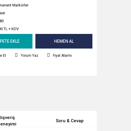
manent Markörler
Text
83
00 TL + KDV
PETE EKLE
HEMEN AL
e Et
Yorum Yaz
Fiyat Alarmı
lışveriş
Soru & Cevap
eneyimi