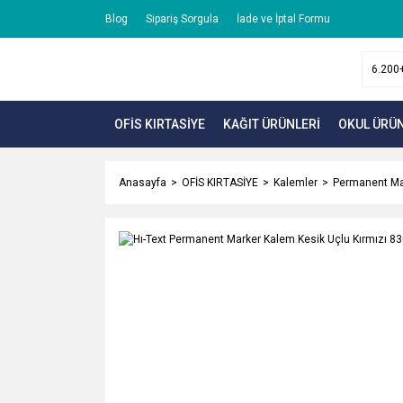
Blog
Sipariş Sorgula
İade ve İptal Formu
OFİS KIRTASİYE
KAĞIT ÜRÜNLERİ
OKUL ÜRÜN
Anasayfa
OFİS KIRTASİYE
Kalemler
Permanent Ma