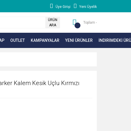
Üye Girişi
Yeni Üyelik
ÜRÜN
Toplam -
ARA
AP
OUTLET
KAMPANYALAR
YENİ ÜRÜNLER
İNDİRİMDEKİ ÜR
rker Kalem Kesik Uçlu Kırmızı