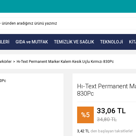
LERİ
GIDA ve MUTFAK
TEMİZLİK VE SAĞLIK
TEKNOLOJİ
KİT
rkörler
Hı-Text Permanent Marker Kalem Kesik Uçlu Kırmızı 830Pc
Hı-Text Permanent Ma
830Pc
33,06 TL
%5
34,80 TL
3,42 TL
den başlayan taksitlerle!