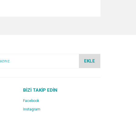
za iletebilirsiniz.
EKLE
BİZİ TAKİP EDİN
Facebook
Instagram