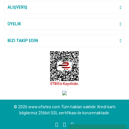
F... Y... | 01/11/2025
ALIŞVERİŞ
Teşekkürler ederim cok
beyendim maşallah
Gönder
ÜYELİK
M... a... | 17/06/2025
BİZİ TAKİP EDİN
Ofisteo firması ile ilk
alışverişimizi yaptık. Sipariş
verirken tedirgindim acaba Kredi
kartıyla alakalı bir sorun yaşarım
mı diye ama gördüm ki gayet
güvenilir bir site teşekkür ederiz
ilgilerine.
Hanife Meral | 05/06/2025
ürün yelpazesi geniş bir site
© 2026 www.ofisteo.com Tüm hakları saklıdır. Kredi kartı
E... D... | 03/03/2025
bilgileriniz 256bit SSL sertifikası ile korunmaktadır.
Bu siteyi alışveriş için