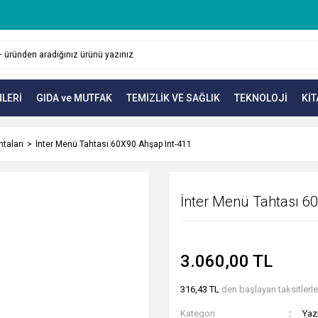
LERİ
GIDA ve MUTFAK
TEMİZLİK VE SAĞLIK
TEKNOLOJİ
KİT
htaları
İnter Menü Tahtası 60X90 Ahşap Int-411
İnter Menü Tahtası 6
3.060,00 TL
316,43 TL
den başlayan taksitlerle
Kategori
Yazı