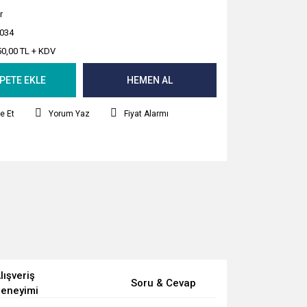
r
034
50,00 TL + KDV
PETE EKLE
HEMEN AL
e Et
Yorum Yaz
Fiyat Alarmı
lışveriş
Soru & Cevap
eneyimi