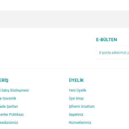
e diğer konularda yetersiz gördüğünüz noktaları öneri formunu kullanarak tarafımı
TERİ HİZMETLERİ ÇÖZÜM
ERCİH ETTİĞİMİZ FİRMANIZ GÜVENİLİR
Bu ürüne ilk yorumu siz yapın!
Ürün hakkında henüz soru sorulmamış.
r.
Yorum Yaz
E-BÜLTEN
Soru Sor
 iletişimi de güzel ve faydalı.
ERİŞ
ÜYELİK
i Satış Sözleşmesi
Yeni Üyelik
irken tedirgindim acaba Kredi kartıyla
ve Güvenlik
Üye Girişi
üvenilir bir site teşekkür ederiz
Gönder
İade Şartları
Şifremi Unuttum
eriler Politikası
Sepetiniz
osedürümüz
Hizmetlerimiz