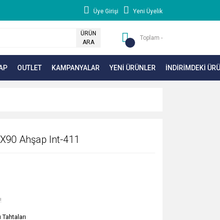
Üye Girişi
Yeni Üyelik
ÜRÜN
Toplam -
ARA
AP
OUTLET
KAMPANYALAR
YENİ ÜRÜNLER
İNDİRİMDEKİ ÜR
0X90 Ahşap Int-411
!
 Tahtaları