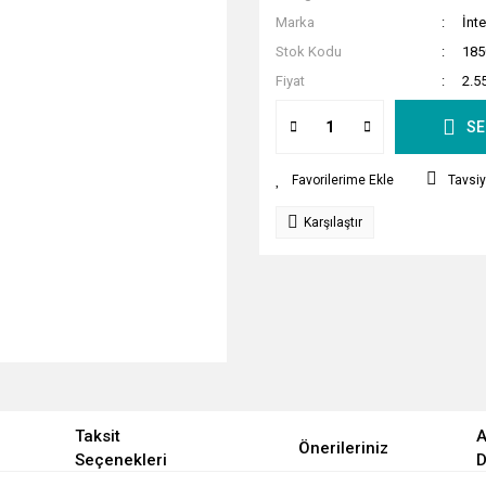
Marka
İnte
Stok Kodu
185
Fiyat
2.5
SE
Tavsiy
Karşılaştır
Taksit
A
Önerileriniz
Seçenekleri
D