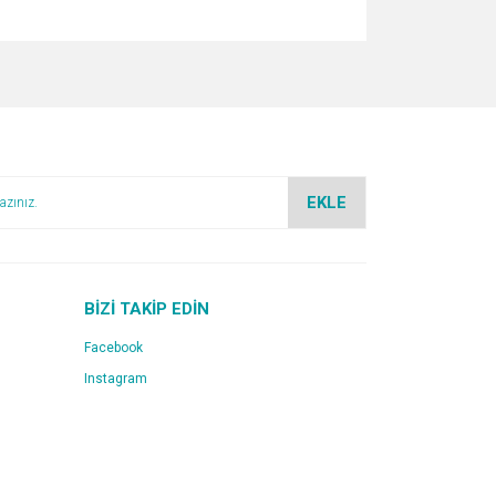
za iletebilirsiniz.
EKLE
BİZİ TAKİP EDİN
Facebook
Instagram