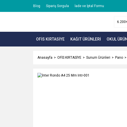
Blog
Sipariş Sorgula
İade ve İptal Formu
OFİS KIRTASİYE
KAĞIT ÜRÜNLERİ
OKUL ÜRÜN
Anasayfa
OFİS KIRTASİYE
Sunum Ürünleri
Pano