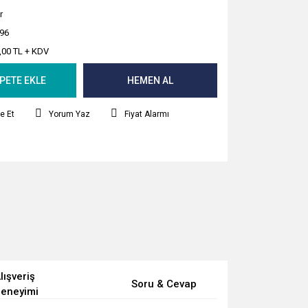
r
96
,00 TL + KDV
PETE EKLE
HEMEN AL
e Et
Yorum Yaz
Fiyat Alarmı
lışveriş
Soru & Cevap
eneyimi