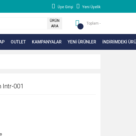
Üye Girişi
Yeni Üyelik
ÜRÜN
Toplam -
ARA
AP
OUTLET
KAMPANYALAR
YENİ ÜRÜNLER
İNDİRİMDEKİ ÜR
 Intr-001
o