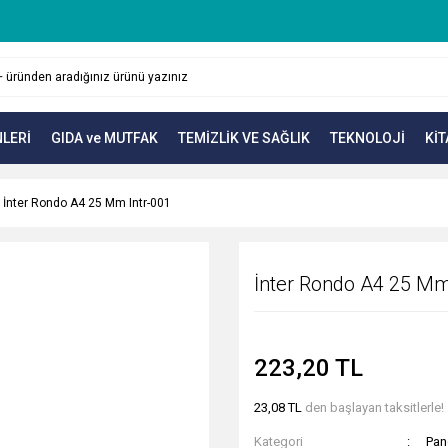
LERİ
GIDA ve MUTFAK
TEMİZLİK VE SAĞLIK
TEKNOLOJİ
KİT
İnter Rondo A4 25 Mm Intr-001
İnter Rondo A4 25 Mm
223,20 TL
23,08 TL
den başlayan taksitlerle!
Kategori
Pan