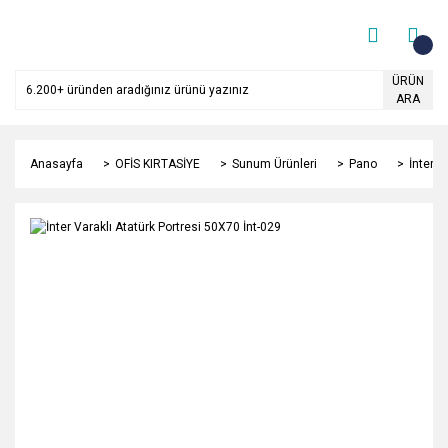
ÜRÜN
ARA
Anasayfa
OFİS KIRTASİYE
Sunum Ürünleri
Pano
İnter V