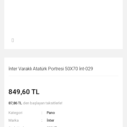
İnter Varaklı Atatürk Portresi 50X70 İnt-029
849,60 TL
87,86 TL
den başlayan taksitlerle!
Kategori
Pano
Marka
İnter