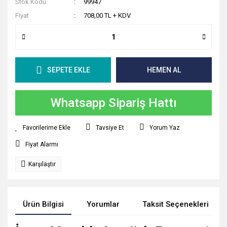
Stok Kodu
99947
Fiyat
708,00 TL + KDV
SEPETE EKLE
HEMEN AL
Whatsapp Sipariş Hattı
Tavsiye Et
Yorum Yaz
Fiyat Alarmı
Karşılaştır
Ürün Bilgisi
Yorumlar
Taksit Seçenekleri