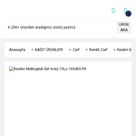
ÜRÜN
ARA
Anasayfa
KAĞIT ÜRÜNLERİ
Zarf
Renkli Zarf
Keskin Mek