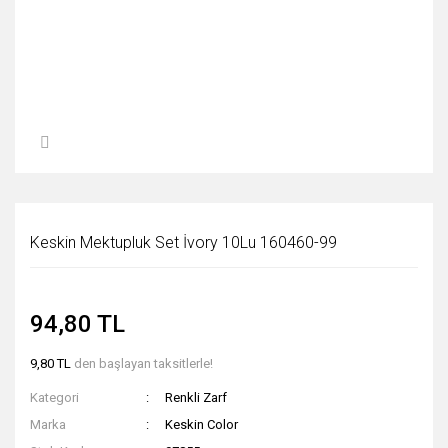
Keskin Mektupluk Set İvory 10Lu 160460-99
94,80 TL
9,80 TL
den başlayan taksitlerle!
Kategori
Renkli Zarf
Marka
Keskin Color