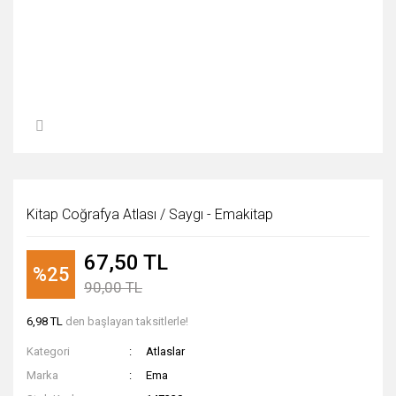
Kitap Coğrafya Atlası / Saygı - Emakitap
67,50 TL
%25
90,00 TL
6,98 TL
den başlayan taksitlerle!
Kategori
Atlaslar
Marka
Ema