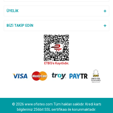
Teşekkürler ederim cok
beyendim maşallah
Gönder
ÜYELİK
M... a... | 17/06/2025
BİZİ TAKİP EDİN
Ofisteo firması ile ilk
alışverişimizi yaptık. Sipariş
verirken tedirgindim acaba Kredi
kartıyla alakalı bir sorun yaşarım
mı diye ama gördüm ki gayet
güvenilir bir site teşekkür ederiz
ilgilerine.
Hanife Meral | 05/06/2025
ürün yelpazesi geniş bir site
E... D... | 03/03/2025
Bu siteyi alışveriş için
© 2026 www.ofisteo.com Tüm hakları saklıdır. Kredi kartı
öneriyorum.
bilgileriniz 256bit SSL sertifikası ile korunmaktadır.