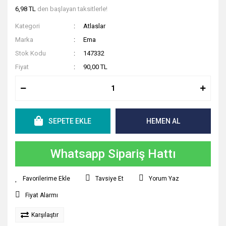
6,98 TL
den başlayan taksitlerle!
Sıvı ve Şerit Siliciler
Kategori
Atlaslar
Sümen Takımları
Marka
Ema
Stok Kodu
147332
Yapıştırıcılar
Fiyat
90,00 TL
Zımba ve Zımba Teli
SEPETE EKLE
HEMEN AL
Whatsapp Sipariş Hattı
Tavsiye Et
Yorum Yaz
Fiyat Alarmı
Karşılaştır