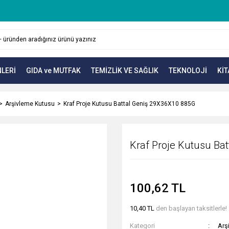
LERİ
GIDA ve MUTFAK
TEMİZLİK VE SAĞLIK
TEKNOLOJİ
KİT
Arşivleme Kutusu
Kraf Proje Kutusu Battal Geniş 29X36X10 885G
Kraf Proje Kutusu Ba
100,62 TL
10,40 TL
den başlayan taksitlerle!
Kategori
Arş