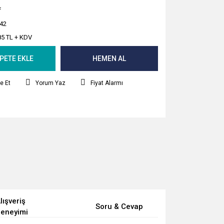
f
42
85 TL + KDV
PETE EKLE
HEMEN AL
e Et
Yorum Yaz
Fiyat Alarmı
lışveriş
Soru & Cevap
eneyimi