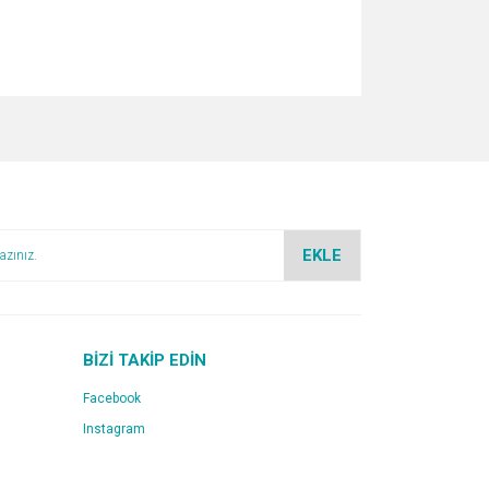
za iletebilirsiniz.
EKLE
BİZİ TAKİP EDİN
Facebook
Instagram