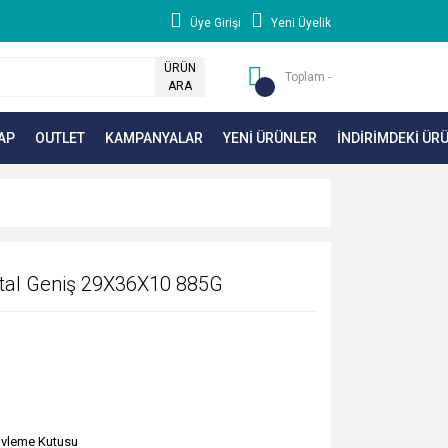
Üye Girişi
Yeni Üyelik
ÜRÜN
Toplam -
ARA
AP
OUTLET
KAMPANYALAR
YENİ ÜRÜNLER
İNDİRİMDEKİ ÜR
ttal Geniş 29X36X10 885G
ivleme Kutusu