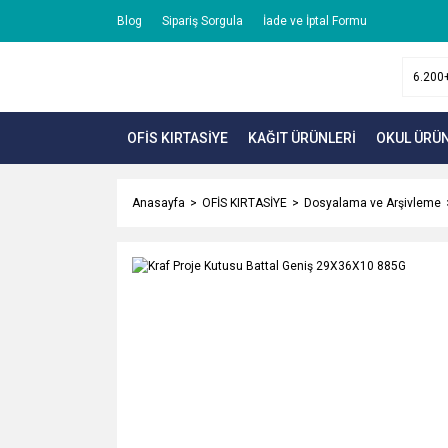
Blog
Sipariş Sorgula
İade ve İptal Formu
OFİS KIRTASİYE
KAĞIT ÜRÜNLERİ
OKUL ÜRÜN
Anasayfa
OFİS KIRTASİYE
Dosyalama ve Arşivleme