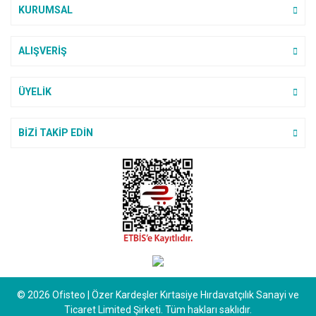
olduğu bir site. Müşteri ile
KURUMSAL
iletişimi de güzel ve faydalı.
F... Y... | 01/11/2025
ALIŞVERİŞ
Teşekkürler ederim cok
beyendim maşallah
Gönder
ÜYELİK
M... a... | 17/06/2025
BİZİ TAKİP EDİN
Ofisteo firması ile ilk
alışverişimizi yaptık. Sipariş
verirken tedirgindim acaba Kredi
kartıyla alakalı bir sorun yaşarım
mı diye ama gördüm ki gayet
güvenilir bir site teşekkür ederiz
ilgilerine.
Hanife Meral | 05/06/2025
ürün yelpazesi geniş bir site
© 2026 Ofisteo | Özer Kardeşler Kırtasiye Hırdavatçılık Sanayi ve
E... D... | 03/03/2025
Ticaret Limited Şirketi. Tüm hakları saklıdır.