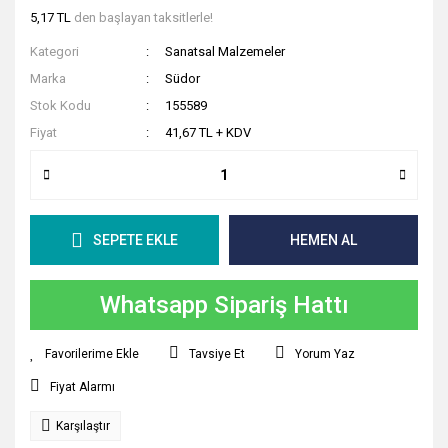
5,17 TL
den başlayan taksitlerle!
Sıvı ve Şerit Siliciler
Kategori
Sanatsal Malzemeler
Sümen Takımları
Marka
Südor
Stok Kodu
155589
Yapıştırıcılar
Fiyat
41,67 TL + KDV
Zımba ve Zımba Teli
SEPETE EKLE
HEMEN AL
Whatsapp Sipariş Hattı
Tavsiye Et
Yorum Yaz
Fiyat Alarmı
Karşılaştır