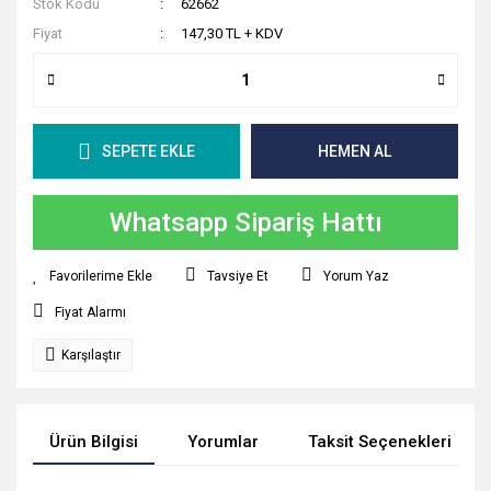
Stok Kodu
62662
Fiyat
147,30 TL + KDV
SEPETE EKLE
HEMEN AL
Whatsapp Sipariş Hattı
Tavsiye Et
Yorum Yaz
Fiyat Alarmı
Karşılaştır
Ürün Bilgisi
Yorumlar
Taksit Seçenekleri