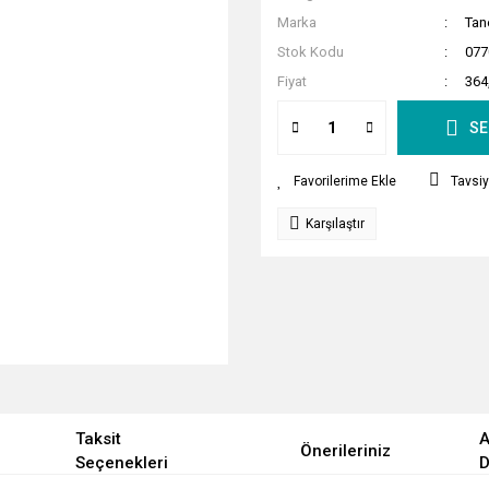
Marka
Tan
Stok Kodu
077
Fiyat
364
SE
Tavsiy
Karşılaştır
Taksit
A
Önerileriniz
Seçenekleri
D