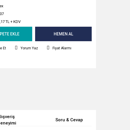
ex
07
,17 TL + KDV
PETE EKLE
HEMEN AL
e Et
Yorum Yaz
Fiyat Alarmı
lışveriş
Soru & Cevap
eneyimi