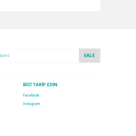
za iletebilirsiniz.
EKLE
BİZİ TAKİP EDİN
Facebook
Instagram