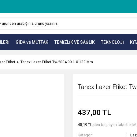
LERİ
GIDA ve MUTFAK
TEMİZLİK VE SAĞLIK
TEKNOLOJİ
KİT
zer Etiket
Tanex Lazer Etiket Tw-2004 99.1 X 139 Mm
Tanex Lazer Etiket T
437,00 TL
45,19 TL
den başlayan taksitlerle!
Kategori
Laz