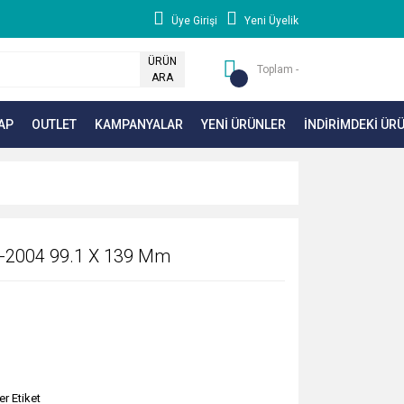
Üye Girişi
Yeni Üyelik
ÜRÜN
Toplam -
ARA
AP
OUTLET
KAMPANYALAR
YENİ ÜRÜNLER
İNDİRİMDEKİ ÜR
w-2004 99.1 X 139 Mm
er Etiket