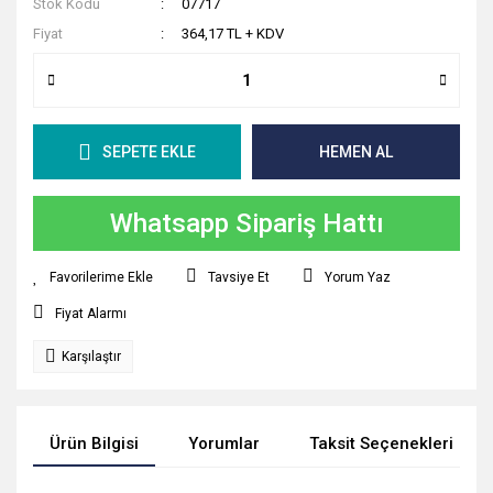
Stok Kodu
07717
Fiyat
364,17 TL + KDV
SEPETE EKLE
HEMEN AL
Whatsapp Sipariş Hattı
Tavsiye Et
Yorum Yaz
Fiyat Alarmı
Karşılaştır
Ürün Bilgisi
Yorumlar
Taksit Seçenekleri