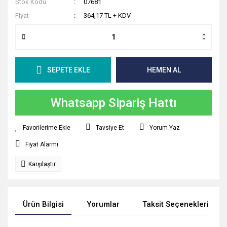
Stok Kodu
07681
Fiyat
364,17 TL + KDV
SEPETE EKLE
HEMEN AL
Whatsapp Sipariş Hattı
Tavsiye Et
Yorum Yaz
Fiyat Alarmı
Karşılaştır
Ürün Bilgisi
Yorumlar
Taksit Seçenekleri